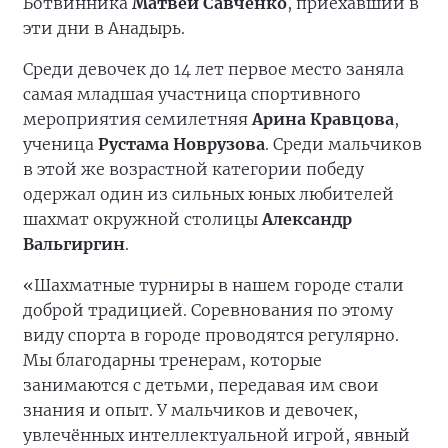
Ботвинника
Матвей Савченко
, приехавший в
эти дни в Анадырь.
Среди девочек до 14 лет первое место заняла
самая младшая участница спортивного
мероприятия семилетняя
Арина Кравцова
,
ученица
Рустама Новрузова
. Среди мальчиков
в этой же возрастной категории победу
одержал один из сильных юных любителей
шахмат окружной столицы
Александр
Вальгиргин
.
«Шахматные турниры в нашем городе стали
доброй традицией. Соревнования по этому
виду спорта в городе проводятся регулярно.
Мы благодарны тренерам, которые
занимаются с детьми, передавая им свои
знания и опыт. У мальчиков и девочек,
увлечённых интеллектуальной игрой, явный