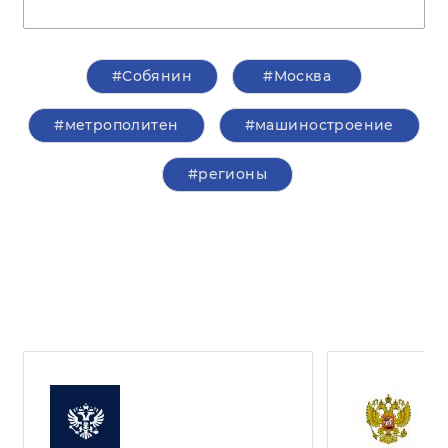
#Собянин
#Москва
#метрополитен
#машиностроение
#регионы