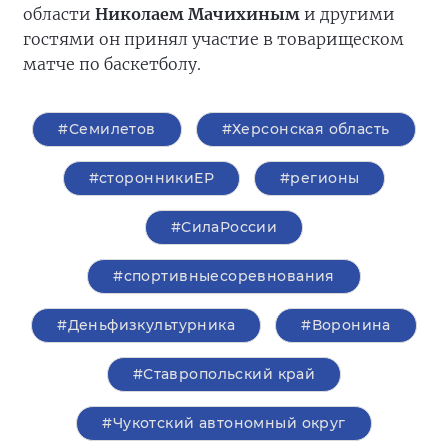
области
Николаем Мачихиным
и другими
гостями он принял участие в товарищеском
матче по баскетболу.
#Семилетов
#Херсонская область
#сторонникиЕР
#регионы
#СилаРоссии
#спортивныесоревнования
#Деньфизкультурника
#Воронина
#Ставропольский край
#Чукотский автономный округ