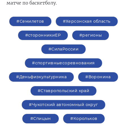
матче по баскетболу.
#Семилетов
#Херсонская область
#сторонникиЕР
#регионы
#СилаРоссии
#спортивныесоревнования
#Деньфизкультурника
#Воронина
#Ставропольский край
#Чукотский автономный округ
#Спицын
#Корольков