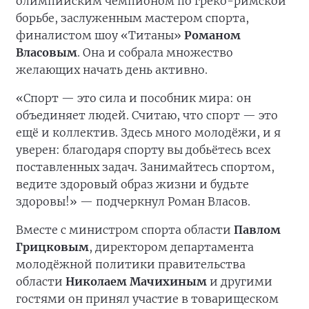
олимпийским чемпионом по греко-римской
борьбе, заслуженным мастером спорта,
финалистом шоу «Титаны»
Романом
Власовым
. Она и собрала множество
желающих начать день активно.
«Спорт — это сила и пособник мира: он
объединяет людей. Считаю, что спорт — это
ещё и коллектив. Здесь много молодёжи, и я
уверен: благодаря спорту вы добьётесь всех
поставленных задач. Занимайтесь спортом,
ведите здоровый образ жизни и будьте
здоровы!» — подчеркнул Роман Власов.
Вместе с министром спорта области
Павлом
Грицковым
, директором департамента
молодёжной политики правительства
области
Николаем Мачихиным
и другими
гостями он принял участие в товарищеском