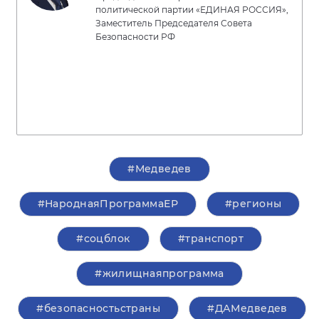
политической партии «ЕДИНАЯ РОССИЯ»,
Заместитель Председателя Совета
Безопасности РФ
#Медведев
#НароднаяПрограммаЕР
#регионы
#соцблок
#транспорт
#жилищнаяпрограмма
#безопасностьстраны
#ДАМедведев