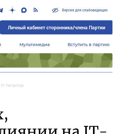
Версия для слабовидящих
Личный кабинет сторонника/члена Партии
я
Мультимедиа
Вступить в партию
Центральный совет сторонников партии «Единая Россия»
IT-Гигантов
,
лиянии на IT-