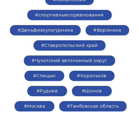
#спортивныесоревнования
#Деньфизкультурника
#Воронина
#Ставропольский край
#Чукотский автономный округ
#Спицын
#Корольков
#Руднев
#Шонов
#Москва
#Тамбовская область