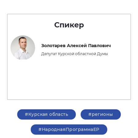
Спикер
Золотарев Алексей Павлович
Депутат Курской областной Думы
#Курская область
#регионы
#НароднаяПрограммаЕР