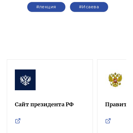
#лекция
#Исаева
Сайт президента РФ
Правител