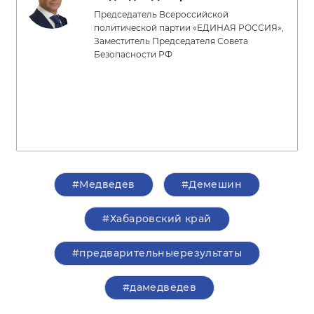
Председатель Всероссийской
политической партии «ЕДИНАЯ РОССИЯ»,
Заместитель Председателя Совета
Безопасности РФ
#Медведев
#Демешин
#Хабаровский край
#предварительныерезультаты
#дамедведев