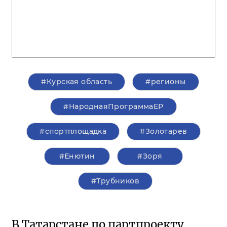
#Курская область
#регионы
#НароднаяПрограммаЕР
#спортплощадка
#Золотарев
#Енютин
#Зоря
#Трубников
В Татарстане по партпроекту