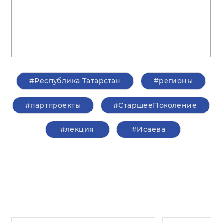
#Республика Татарстан
#регионы
#партпроекты
#СтаршееПоколение
#лекция
#Исаева