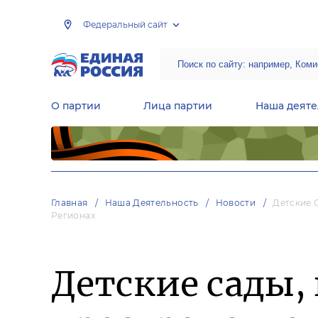
Федеральный сайт
О партии
Лица партии
Наша деяте
Центральная общественная приемная Председателя партии «Единая Россия»
Народная программа «Единой России»
Региональные общ
Руководящий состав Межрегиональных координационных советов
Центральная контрольная комиссия партии
Главная
Наша Деятельность
Новости
Детские 
Регионах
Детские сады