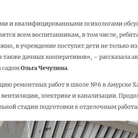
егами и квалифицированными психологами обс
ятся всем воспитанникам, в том числе, ребя
но, в учреждение поступят дети не только из 
 также дачных кооперативов», – рассказала а
м садом
Ольга Чечулина
.
цию ремонтных работ в школе №6 в Амурске Хаб
е вентиляции, электрике и канализации. Продо
льной стадии подготовки к отделочным работа