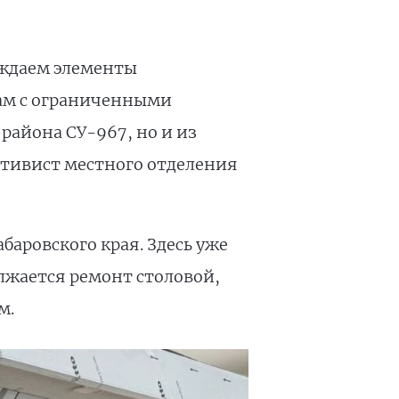
уждаем элементы
там с ограниченными
района СУ-967, но и из
ктивист местного отделения
аровского края. Здесь уже
лжается ремонт столовой,
м.