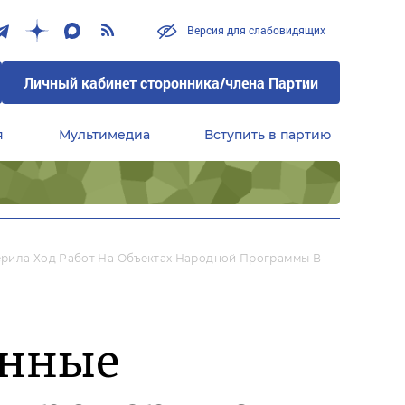
Версия для слабовидящих
Личный кабинет сторонника/члена Партии
я
Мультимедиа
Вступить в партию
Центральный совет сторонников партии «Единая Россия»
ерила Ход Работ На Объектах Народной Программы В
енные