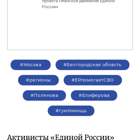
проекта «Женское движение Единой
России»
#Москва
#Белгородская область
#регионы
#ЕРпомогаетСВО
#Полянова
#Елиферова
#гумпомощь
Активисты «Единой России»