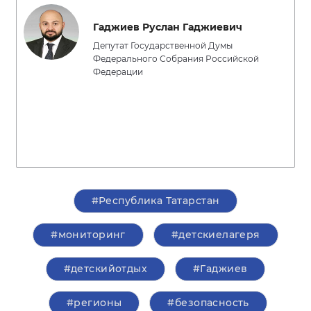
Гаджиев Руслан Гаджиевич
Депутат Государственной Думы
Федерального Собрания Российской
Федерации
#Республика Татарстан
#мониторинг
#детскиелагеря
#детскийотдых
#Гаджиев
#регионы
#безопасность