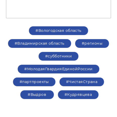
#Вологодская область
#Владимирская область
#регионы
#субботники
#МолодаяГвардияЕдинойРоссии
#партпроекты
#ЧистаяСтрана
#Выдров
#Кудрявцева