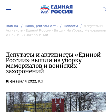
Главная
Наша Деятельность
Новости
Депутаты И
Активисты «Единой России» Вышли На Уборку Мемориалов
И Воинских Захоронений
Депутаты и активисты «Единой
России» вышли на уборку
мемориалов и воинских
захоронений
16 февраля 2022,
10:11