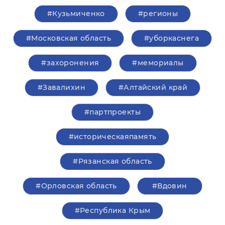
#Кузьмиченко
#регионы
#Московская область
#уборкаснега
#захоронения
#мемориалы
#Завалихин
#Алтайский край
#партпроекты
#историческаяпамять
#Рязанская область
#Орловская область
#Вдовин
#Республика Крым