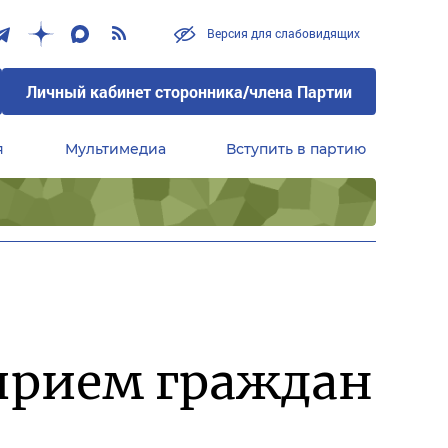
Версия для слабовидящих
Личный кабинет сторонника/члена Партии
я
Мультимедиа
Вступить в партию
Центральный совет сторонников партии «Единая Россия»
прием граждан