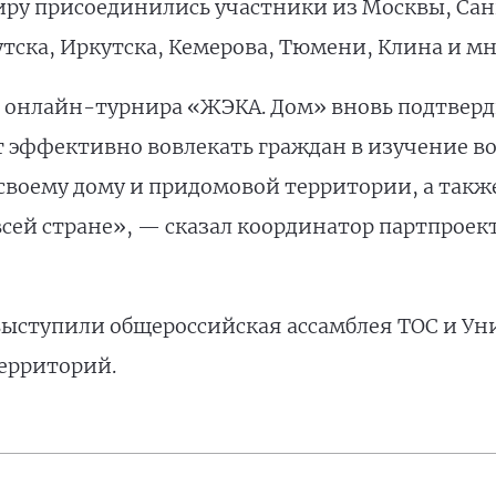
ниру присоединились участники из Москвы, Сан
тска, Иркутска, Кемерова, Тюмени, Клина и мн
 онлайн-турнира «ЖЭКА. Дом» вновь подтверд
 эффективно вовлекать граждан в изучение в
своему дому и придомовой территории, а такж
всей стране», — сказал координатор партпроек
ыступили общероссийская ассамблея ТОС и Ун
ерриторий.