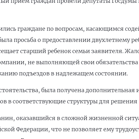
чный прием граждан провели депутаты Госдумы
тились граждане по вопросам, касающимся соде
ыла просьба о предоставлении двухлетнему ре
сещает старший ребенок семьи заявителя. Жало
омпании, не выполняющей свои обязательства
анию подъездов в надлежащем состоянии.
бстоятельства, была получена дополнительная
ов в соответствующие структуры для решения 
анин, оказавшийся в сложной жизненной ситуа
ской Федерации, что не позволяет ему трудоу