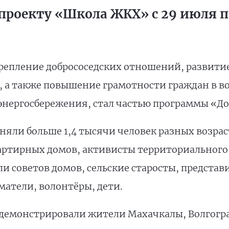
проекту «Школа ЖКХ» с 29 июля по
репление добрососедских отношений, развити
, а также повышение грамотности граждан в 
энергосбережения, стал частью программы «До
яли больше 1,4 тысячи человек разных возраст
артирных домов, активисты территориального
и советов домов, сельские старосты, представ
атели, волонтёры, дети.
емонстрировали жители Махачкалы, Волгоград