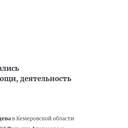
ались
мощи, деятельность
дева
в Кемеровской области