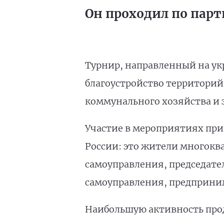
Он проходил по парт
Турнир, направленный на ук
благоустройство территорий
коммунального хозяйства и 
Участие в мероприятиях прин
России: это жители многокв
самоуправления, председател
самоуправления, предприним
Наибольшую активность прод