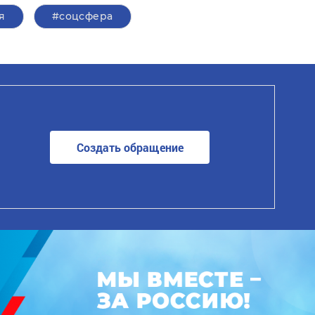
я
#соцсфера
Создать обращение