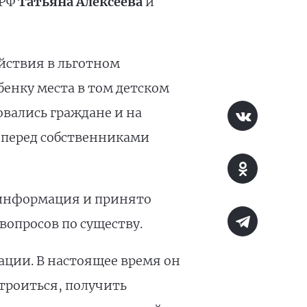
 РФ
Татьяна Алексеева
и
йствия в льготном
бенку места в том детском
вались граждане и на
 перед собственниками
 информация и принято
вопросов по существу.
ции. В настоящее время он
строиться, получить