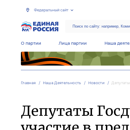
Федеральный сайт
О партии
Лица партии
Наша деяте
Центральная общественная приемная Председателя партии «Единая Россия»
Народная программа «Единой России»
Региональные общ
Руководящий состав Межрегиональных координационных советов
Центральная контрольная комиссия партии
Главная
Наша Деятельность
Новости
Депутаты
Депутаты Гос
участие в пре