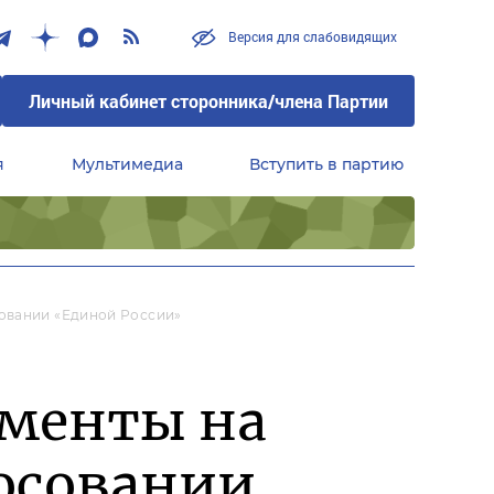
Версия для слабовидящих
Личный кабинет сторонника/члена Партии
я
Мультимедиа
Вступить в партию
Центральный совет сторонников партии «Единая Россия»
овании «Единой России»
ументы на
лосовании