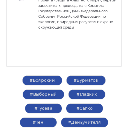
проекта «Защита животного мира», первый
заместитель председателя Комитета
Государственной Думы Федерального
Собрания Российской Федерации по
экологии, природным ресурсам и охране
окружающей среды
#Боярский
#Бурматов
#Выборный
#Гладких
#Гусева
#Сапко
#Тен
#Деньучителя