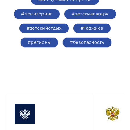
#мониторинг
#детскиелагеря
#детскийотдых
#Гаджиев
#регионы
#безопасность