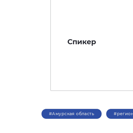
Спикер
#Амурская область
#регио