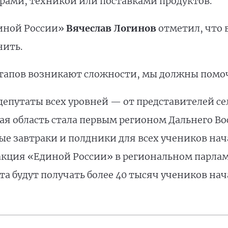
драми, техникой или поставками продуктов.
диной России»
Вячеслав Логинов
отметил, что 
нить.
этапов возникают сложности, мы должны помоч
депутаты всех уровней — от представителей се
я область стала первым регионом Дальнего Вост
ые завтраки и полдники для всех учеников на
ция «Единой России» в региональном парламе
та будут получать более 40 тысяч учеников на