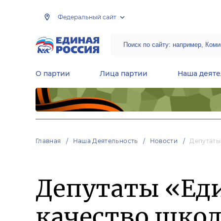
Федеральный сайт
О партии
Лица партии
Наша деяте
Центральная общественная приемная Председателя партии «Единая Россия»
Народная программа «Единой России»
Региональные общ
Руководящий состав Межрегиональных координационных советов
Центральная контрольная комиссия партии
Главная
Наша Деятельность
Новости
Депутаты
Депутаты «Ед
качество школ