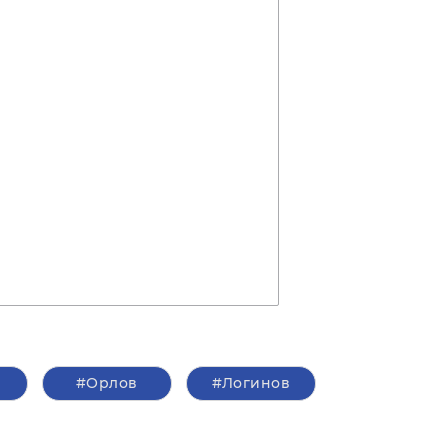
е
#Орлов
#Логинов