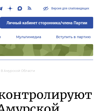
Версия для слабовидящих
Личный кабинет сторонника/члена Партии
я
Мультимедиа
Вступить в партию
Центральный совет сторонников партии «Единая Россия»
 В Амурской Области
оконтролируют
 Амурской