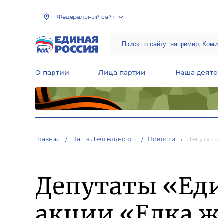
Федеральный сайт
О партии
Лица партии
Наша деяте
Центральная общественная приемная Председателя партии «Единая Россия»
Народная программа «Единой России»
Региональные общ
Руководящий состав Межрегиональных координационных советов
Центральная контрольная комиссия партии
Главная
Наша Деятельность
Новости
Депутаты
Депутаты «Ед
акции «Елка ж