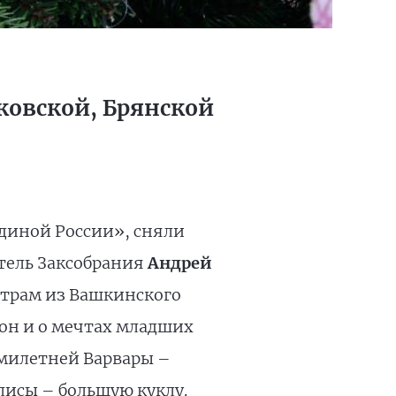
ковской, Брянской
диной России», сняли
атель Заксобрания
Андрей
естрам из Вашкинского
 он и о мечтах младших
ьмилетней Варвары –
лисы – большую куклу.