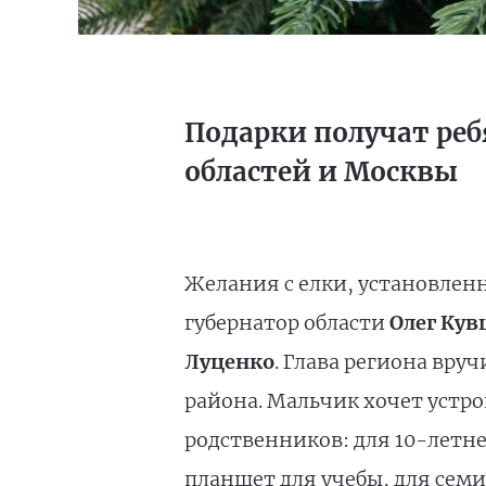
Подарки получат реб
областей и Москвы
Желания с елки, установлен
губернатор области
Олег Ку
Луценко
. Глава региона вру
района. Мальчик хочет устро
родственников: для 10-летн
планшет для учебы, для семи