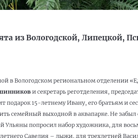
ята из Вологодской, Липецкой, Пс
ной в Вологодском региональном отделении «Е
вшинников
и секретарь реготделения, председ
чит подарок 15-летнему Ивану, его братьям и с
ить семейный выходной в аквапарке. Не забыл
ей Ульяны попросил набор художника, для вос
летнего Савелия – лыжи, для трехлетней Васи