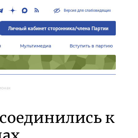
Версия для слабовидящих
Личный кабинет сторонника/члена Партии
я
Мультимедиа
Вступить в партию
Центральный совет сторонников партии «Единая Россия»
ионах
соединились к
нах