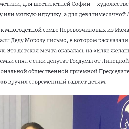
сметики, для шестилетней Софии – художеств
 или мягкую игрушку, а для девятимесячной 
к многодетной семье Перевозчиковых из Изма
али Деду Морозу письмо, в котором рассказали
к. Эта детская мечта оказалась на «Елке жела
емьи снял с елки депутат Госдумы от Липецко
гиональной общественной приемной Председате
хов
вручил современный гаджет детям.