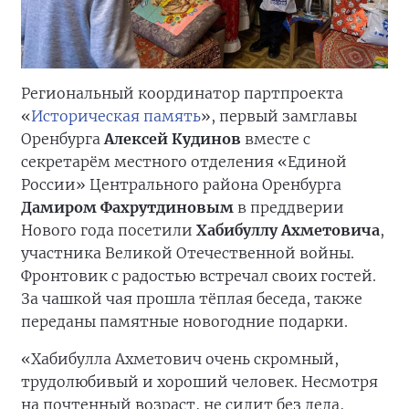
Региональный координатор партпроекта
«
Историческая память
», первый замглавы
Оренбурга
Алексей Кудинов
вместе с
секретарём местного отделения «Единой
России» Центрального района Оренбурга
Дамиром Фахрутдиновым
в преддверии
Нового года посетили
Хабибуллу Ахметовича
,
участника Великой Отечественной войны.
Фронтовик с радостью встречал своих гостей.
За чашкой чая прошла тёплая беседа, также
переданы памятные новогодние подарки.
«Хабибулла Ахметович очень скромный,
трудолюбивый и хороший человек. Несмотря
на почтенный возраст, не сидит без дела,