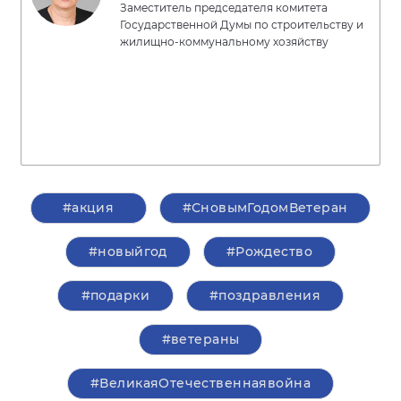
Заместитель председателя комитета
Государственной Думы по строительству и
жилищно-коммунальному хозяйству
#акция
#СновымГодомВетеран
#новыйгод
#Рождество
#подарки
#поздравления
#ветераны
#ВеликаяОтечественнаявойна