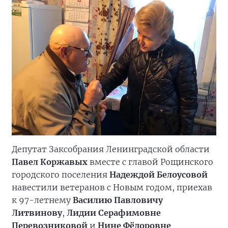
Депутат Заксобрания Ленинградской области
Павел Коржавых
вместе с главой Рощинского
городского поселения
Надеждой Белоусовой
навестили ветеранов с Новым годом, приехав
к 97-летнему
Василию Павловичу
Литвинову
,
Лидии Серафимовне
Перевозниковой
и
Нине Фёдоровне