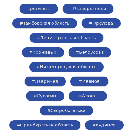
#регионы
#Разворотнева
#Тамбовская область
#Фролова
#Ленинградская область
#Коржавых
#Белоусова
#Нижегородская область
#Лавричев
#Иванов
#Кулагин
#Апоян
#Скоробогатова
#Оренбургская область
#Кудинов