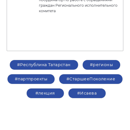
граждан Регионального исполнительного
комитета
#Республика Татарстан
#регионы
#партпроекты
#СтаршееПоколение
#лекция
#Исаева