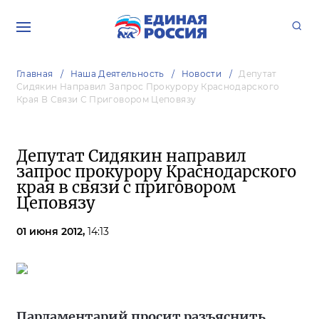
Главная
Наша Деятельность
Новости
Депутат
Сидякин Направил Запрос Прокурору Краснодарского
Края В Связи С Приговором Цеповязу
Депутат Сидякин направил
запрос прокурору Краснодарского
края в связи с приговором
Цеповязу
01 июня 2012,
14:13
Парламентарий просит разъяснить