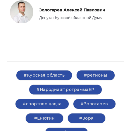
Золотарев Алексей Павлович
Депутат Курской областной Думы
#Курская область
#регионы
#НароднаяПрограммаЕР
#спортплощадка
#Золотарев
#Енютин
#Зоря