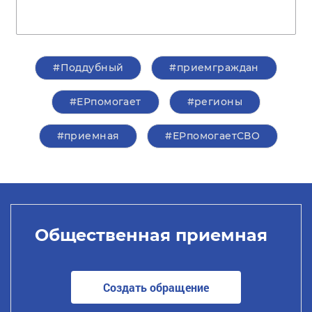
#Поддубный
#приемграждан
#ЕРпомогает
#регионы
#приемная
#ЕРпомогаетСВО
Общественная приемная
Создать обращение