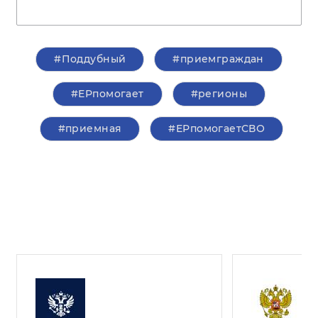
#Поддубный
#приемграждан
#ЕРпомогает
#регионы
#приемная
#ЕРпомогаетСВО