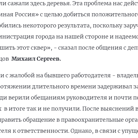
ли сажали здесь деревья. Эта проблема нас дей
иная Россия» с целью добиться положительног
обились некоторого результата, поскольку зар
инистрация города на нашей стороне и надеем
ить этот сквер», - сказал после общения с де
ьцов
Михаил Сергеев.
и с жалобой на бывшего работодателя - владел
отяжении длительного времени задерживал з
и верили обещаниям руководителя и почти по
 в итоге так и не получили. После выяснений
править обращение в правоохранительные орга
еля к ответственности. Однако, в связи с уп