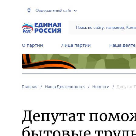
Федеральный сайт
О партии
Лица партии
Наша деяте
Центральная общественная приемная Председателя партии «Единая Россия»
Народная программа «Единой России»
Региональные общ
Руководящий состав Межрегиональных координационных советов
Центральная контрольная комиссия партии
Главная
Наша Деятельность
Новости
Депутат 
Депутат помо
бытовые труд