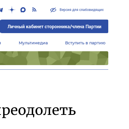
Версия для слабовидящих
Личный кабинет сторонника/члена Партии
я
Мультимедиа
Вступить в партию
Центральный совет сторонников партии «Единая Россия»
реодолеть