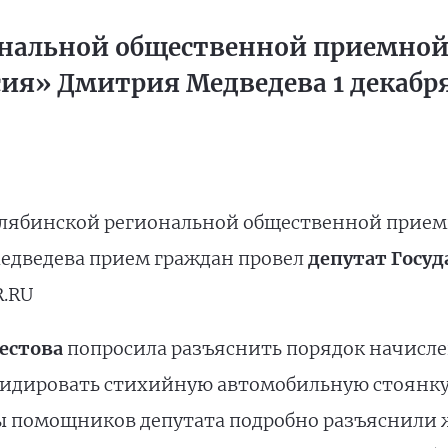
ональной общественной приемной
сия» Дмитрия Медведева 1 декаб
 Челябинской региональной общественной прие
едведева прием граждан провел
депутат Госу
R.RU
естова
попросила разъяснить порядок начисл
идировать стихийную автомобильную стоянку в
 помощников депутата подробно разъяснили 