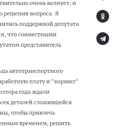
ствительно очень волнует, и
о решения вопроса. Я
учились поддержкой депутата
ся, что совместными
путатом представитель
ьца автотранспортного
аработную плату и "кормил"
лтора года ждали
 всех деталей сложившейся
ны, чтобы привлечь
ущенным временем, решить