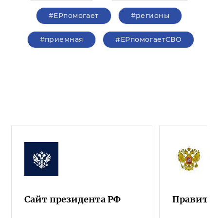
#ЕРпомогает
#регионы
#приемная
#ЕРпомогаетСВО
Сайт президента РФ
Правител