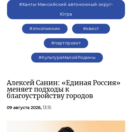
#Ханты-Мансийский автономный округ-
Югра
#этнопикник
#квест
#партпроект
#КультураМалойРодины
Алексей Санин: «Единая Россия»
меняет подходы к
благоустройству городов
09 августа 2026,
13:15