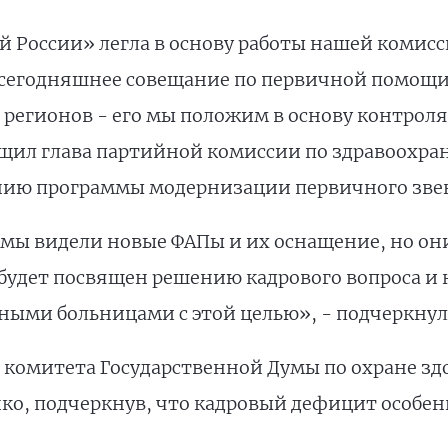
 России» легла в основу работы нашей комисс
 сегодняшнее совещание по первичной помощ
регионов - его мы положим в основу контроля
щил глава партийной комиссии по здравоохр
нию программы модернизации первичного зве
 мы видели новые ФАПы и их оснащение, но он
д будет посвящен решению кадрового вопроса 
ными больницами с этой целью», - подчеркнул
ь комитета Государственной Думы по охране з
нко, подчеркнув, что кадровый дефицит особен