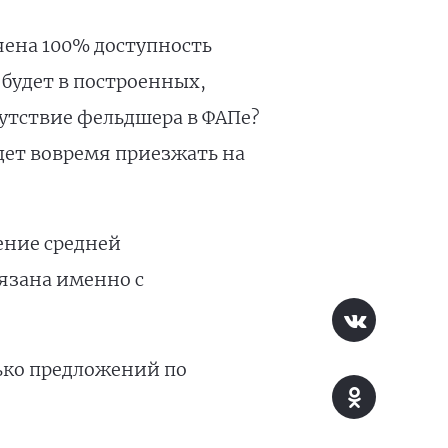
чена 100% доступность
 будет в построенных,
сутствие фельдшера в ФАПе?
удет вовремя приезжать на
ение средней
вязана именно с
ько предложений по