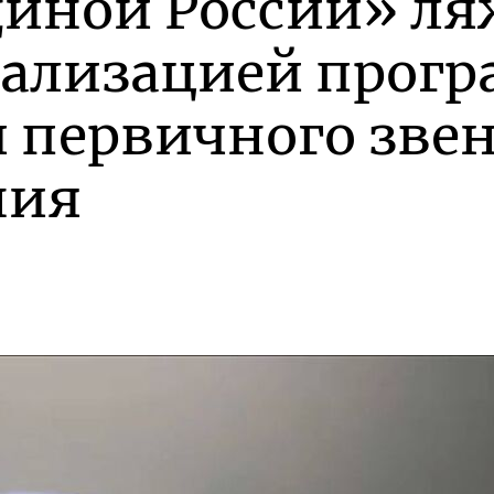
иной России» ля
реализацией прог
 первичного зве
ния