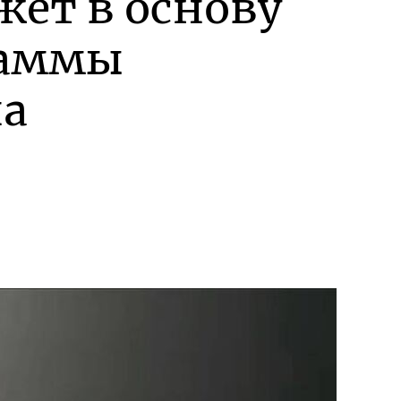
жет в основу
раммы
на