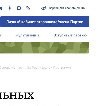
Версия для слабовидящих
Личный кабинет сторонника/члена Партии
я
Мультимедиа
Вступить в партию
Центральный совет сторонников партии «Единая Россия»
 Основу Контроля За Реализацией Программы
льных