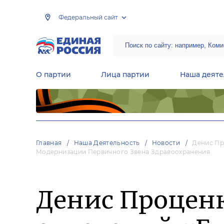
Федеральный сайт
О партии
Лица партии
Наша деяте
Центральная общественная приемная Председателя партии «Единая Россия»
Народная программа «Единой России»
Региональные общ
Руководящий состав Межрегиональных координационных советов
Центральная контрольная комиссия партии
Главная
Наша Деятельность
Новости
Денис Пр
Модернизации Первичного Звена Здравоохранения
Денис Процен