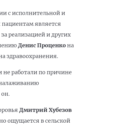
ии с исполнительной и
и пациентам является
 за реализацией и других
анению
Денис Проценко
на
на здравоохранения.
и не работали по причине
и налаживанию
 он.
доровья
Дмитрий Хубезов
но ощущается в сельской