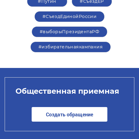
#Путин
#СъездЕР
#СъездЕдинойРоссии
#выборыПрезидентаРФ
#избирательнаякампания
Общественная приемная
Создать обращение