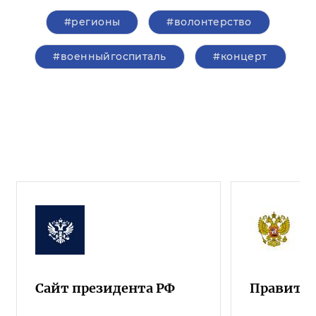
#регионы
#волонтерство
#военныйгоспиталь
#концерт
Сайт президента РФ
Правител