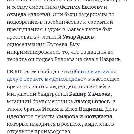
и сестру смертника (
Фатиму Евлоеву
и
Ахмеда Евлоева)
. Они были задержаны по
подозрению в пособничестве и сокрытии
преступления. Судом в Магасе также был
арестован 23-летний
Умар Аушев
,
односельчанин Евлоева. Ему
инкриминировалось то, что за два дня до
теракта он подвез Евлоева из села в Назрань.
ER.RU ранее сообщал, что
обвиняемыми по
делу о теракте в «Домодедово»
в настоящее
время являются лидер действовавшей в
Ингушетии бандгруппы
Башир Хамхоев
,
младший брат смертника
Ахмед Евлоев
, а
также братья
Ислам и Илез Яндиевы
. Дела
идеологов теракта
Умарова и Бютукаева
,
которые находятся в розыске, выделены в
отдельное производство.