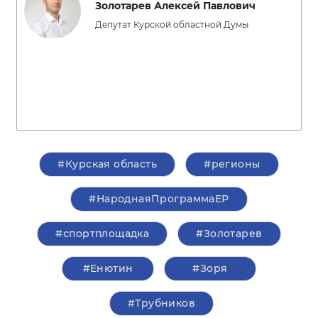
Золотарев Алексей Павлович
Депутат Курской областной Думы
#Курская область
#регионы
#НароднаяПрограммаЕР
#спортплощадка
#Золотарев
#Енютин
#Зоря
#Трубников