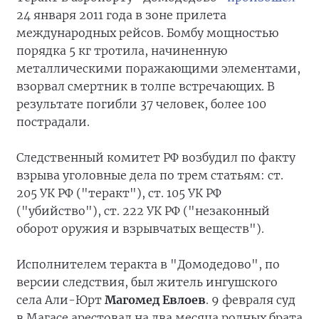
24 января 2011 года в зоне прилета
международных рейсов. Бомбу мощностью
порядка 5 кг тротила, начиненную
металлическими поражающими элементами,
взорвал смертник в толпе встречающих. В
результате погибли 37 человек, более 100
пострадали.
Следственный комитет РФ возбудил по факту
взрыва уголовные дела по трем статьям: ст.
205 УК РФ ("теракт"), ст. 105 УК РФ
("убийство"), ст. 222 УК РФ ("незаконный
оборот оружия и взрывчатых веществ").
Исполнителем теракта в "Домодедово", по
версии следствия, был житель ингушского
села Али-Юрт
Магомед Евлоев
. 9 февраля суд
в Магасе арестовал на два месяца родных брата