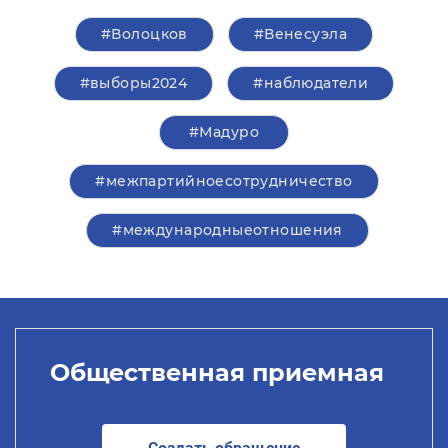
#Волоцков
#Венесуэла
#выборы2024
#наблюдатели
#Мадуро
#межпартийноесотрудничество
#международныеотношения
Общественная приемная
Создать обращение