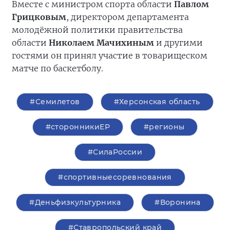
Вместе с министром спорта области
Павлом
Грицковым
, директором департамента
молодёжной политики правительства
области
Николаем Мачихиным
и другими
гостями он принял участие в товарищеском
матче по баскетболу.
#Семилетов
#Херсонская область
#сторонникиЕР
#регионы
#СилаРоссии
#спортивныесоревнования
#Деньфизкультурника
#Воронина
#Ставропольский край