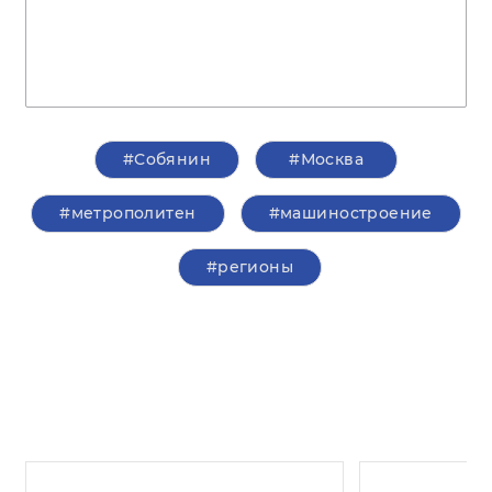
#Собянин
#Москва
#метрополитен
#машиностроение
#регионы