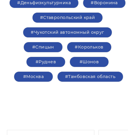
#Деньфизкультурника
#Воронина
#Ставропольский край
#Чукотский автономный округ
#Спицын
#Корольков
#Руднев
#Шонов
#Москва
#Тамбовская область