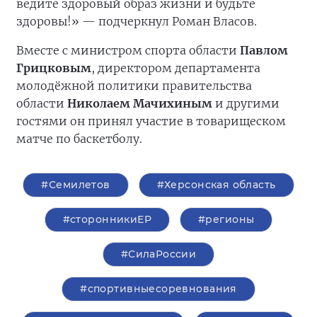
ведите здоровый образ жизни и будьте
здоровы!» — подчеркнул Роман Власов.
Вместе с министром спорта области
Павлом
Грицковым
, директором департамента
молодёжной политики правительства
области
Николаем Мачихиным
и другими
гостями он принял участие в товарищеском
матче по баскетболу.
#Семилетов
#Херсонская область
#сторонникиЕР
#регионы
#СилаРоссии
#спортивныесоревнования