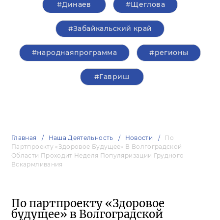
#Динаев
#Щеглова
#Забайкальский край
#народнаяпрограмма
#регионы
#Гавриш
Главная
Наша Деятельность
Новости
По
Партпроекту «Здоровое Будущее» В Волгоградской
Области Проходит Неделя Популяризации Грудного
Вскармливания
По партпроекту «Здоровое
будущее» в Волгоградской