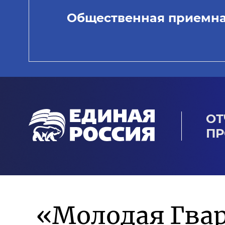
Общественная приемн
ОТ
ПР
«Молодая Гвар