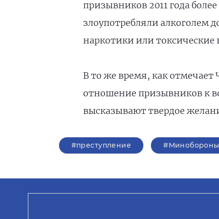
призывников 2011 года более
злоупотребляли алкоголем д
наркотики или токсические 
В то же время, как отмечает
отношение призывников к во
высказывают твердое желани
#преступление
#Миноборон