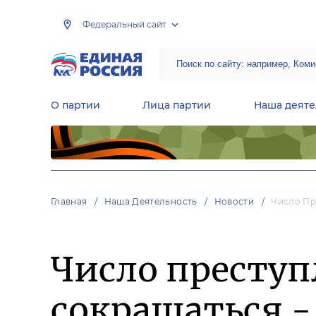
Федеральный сайт
О партии
Лица партии
Наша деяте
Центральная общественная приемная Председателя партии «Единая Россия»
Народная программа «Единой России»
Региональные общ
Руководящий состав Межрегиональных координационных советов
Центральная контрольная комиссия партии
Главная
Наша Деятельность
Новости
Число Пр
Число преступ
сокращаться 