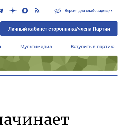
Версия для слабовидящих
Личный кабинет сторонника/члена Партии
я
Мультимедиа
Вступить в партию
Центральный совет сторонников партии «Единая Россия»
начинает