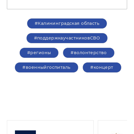
#Калининградская область
#поддержкаучастниковСВО
#регионы
#волонтерство
#военныйгоспиталь
#концерт