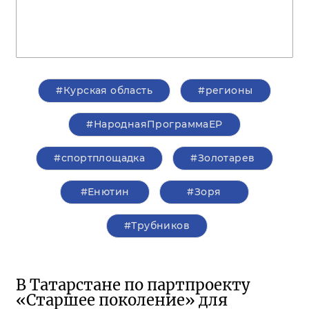
#Курская область
#регионы
#НароднаяПрограммаЕР
#спортплощадка
#Золотарев
#Енютин
#Зоря
#Трубников
В Татарстане по партпроекту
«Старшее поколение» для