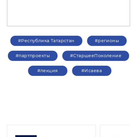
#Республика Татарстан
#регионы
#партпроекты
#СтаршееПоколение
#лекция
#Исаева