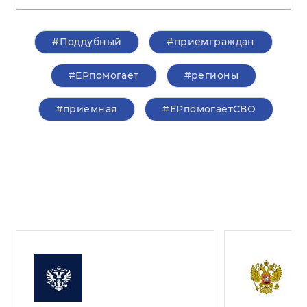
#Поддубный
#приемграждан
#ЕРпомогает
#регионы
#приемная
#ЕРпомогаетСВО