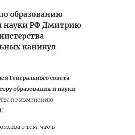
по образованию
 и науки РФ Дмитрию
нистерства
ьных каникул
ен Генерального совета
тру образования и науки
ства по изменению
U.
мства о том, что в