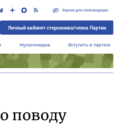
Версия для слабовидящих
Личный кабинет сторонника/члена Партии
я
Мультимедиа
Вступить в партию
Центральный совет сторонников партии «Единая Россия»
о поводу