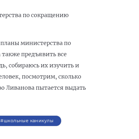
терства по сокращению
ь планы министерства по
 также предъявить все
дь, собираюсь их изучить и
еловек, посмотрим, сколько
во Ливанова пытается выдать
#школьные каникулы