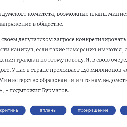
а думского комитета, возможные планы минис
апряжение в обществе.
 в своем депутатском запросе конкретизироват
и каникул, если такие намерения имеются, а
ния граждан по этому поводу. Я, в свою очере
го. У нас в стране проживает 140 миллионов ч
в Министерство образования и что нам ведомст
, - подытожил Бурматов.
критика
#планы
#сокращение