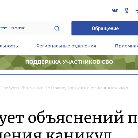
Обращение
льность
Региональные отделения
Приемна
ПОДДЕРЖКА УЧАСТНИКОВ СВО
ественные приемные Председателя Партии
Центральный исполнительный комитет партии
Фракция «Единой России» в ГД ФС РФ
 Требует Объяснений По Поводу Планов Сокращения Каникул
ует объяснений п
щения каникул