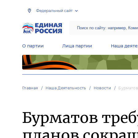
Федеральный сайт
О партии
Лица партии
Наша деяте
Центральная общественная приемная Председателя партии «Единая Россия»
Народная программа «Единой России»
Региональные общ
Руководящий состав Межрегиональных координационных советов
Центральная контрольная комиссия партии
Главная
Наша Деятельность
Новости
Бурматов
Бурматов треб
планов сокра