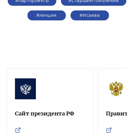
#партпроекты
#СтаршееПоколение
#лекция
#Исаева
Сайт президента РФ
Правител