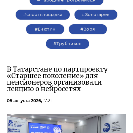
#НароднаяПрограммаЕР
#спортплощадка
#Золотарев
#Енютин
#Зоря
#Трубников
В Татарстане по партпроекту
«Старшее поколение» для
пенсионеров организовали
лекцию о нейросетях
06 августа 2026,
17:21