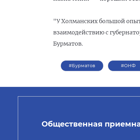
"У Холманских большой опыт
взаимодействию с губернатор
Бурматов.
#Бурматов
#ОНФ
Общественная приемн