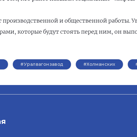
 производственной и общественной работы. Ув
ами, которые будут стоять перед ним, он вып
#Уралвагонзавод
#Холманских
ая