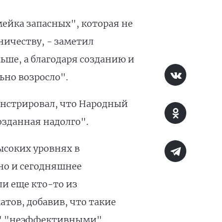
ейка запасных", которая не
ичеству, - заметил
ьше, а благодаря созданию и
ьно возросло".
монстрировал, что Народный
озданная надолго".
ысоких уровнях в
но и сегодняшнее
ли еще кто-то из
тов, добавив, что такие
ы" "неэффективными".