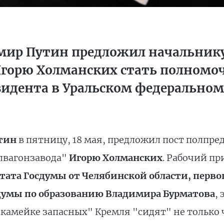
мир Путин предложил начальнику
Игорю Холманских стать полном
идента в Уральском федеральном
тин
в пятницу, 18 мая, предложил пост полпре
алвагонзавода"
Игорю Холманских
. Рабочий п
тата Госдумы от Челябинской области, перво
думы по образованию Владимира Бурматова
,
"скамейке запасных" Кремля "сидят" не только