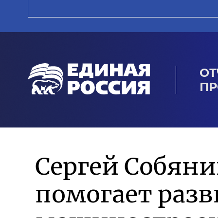
ОТ
ПР
Сергей Собян
помогает разв