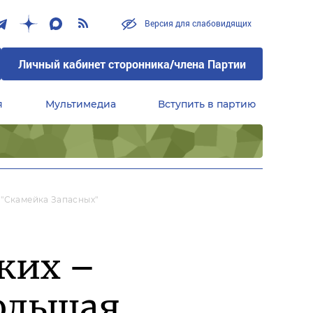
Версия для слабовидящих
Личный кабинет сторонника/члена Партии
я
Мультимедиа
Вступить в партию
Центральный совет сторонников партии «Единая Россия»
 "скамейка Запасных"
ких –
большая