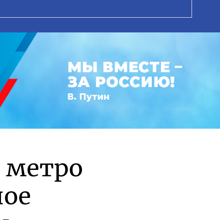
 метро
ное