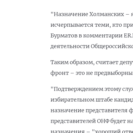
"Назначение Холманских – я
исчерпывается теми, кто пр
Бурматов в комментарии ER.R
деятельности Общероссийско
Таким образом, считает депу
фронт – это не предвыборный
"Подтверждением этому служ
избирательном штабе кандид
назначение представителя фр
представителей ОНФ будет на
назначения – "хороший отв