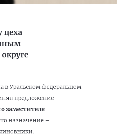
 цеха
очным
 округе
да в Уральском федеральном
ринял предложение
го заместителя
 это назначение –
 чиновники.