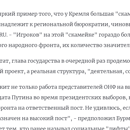
ркий пример того, что у Кремля большая "скам
инадлежит к региональной бюрократии, чиновн
U. - "Игроков" на этой "скамейке" гораздо бол
го народного фронта, их количество значител
тат, глава государства в очередной раз проде
 проект, а реальная структура, "деятельная, с
ит не только работа представителей ОНФ на в
ата Путина во время президентских выборов, 
онта на ответственный пост. Не удивлюсь, ес
значен на высокий пост", - предположил Бурма
ет тем, кто ранее называл социальные "лифт