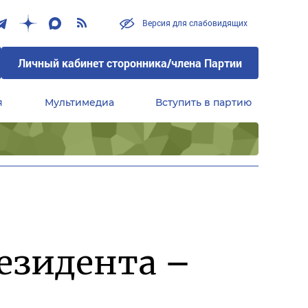
Версия для слабовидящих
Личный кабинет сторонника/члена Партии
я
Мультимедиа
Вступить в партию
Центральный совет сторонников партии «Единая Россия»
резидента –