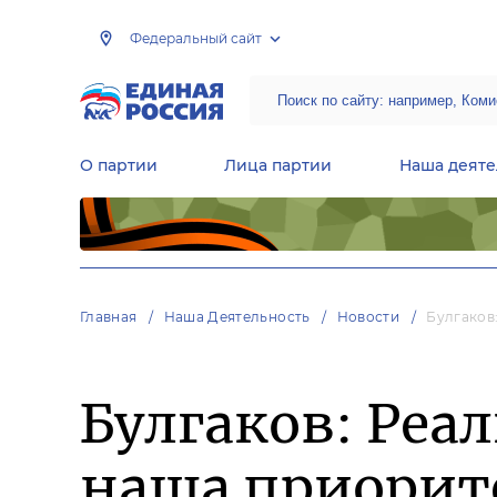
Федеральный сайт
О партии
Лица партии
Наша деяте
Центральная общественная приемная Председателя партии «Единая Россия»
Народная программа «Единой России»
Региональные общ
Руководящий состав Межрегиональных координационных советов
Центральная контрольная комиссия партии
Главная
Наша Деятельность
Новости
Булгаков
Булгаков: Реа
наша приорит