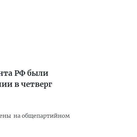
нта РФ были
ии в четверг
рены на общепартийном