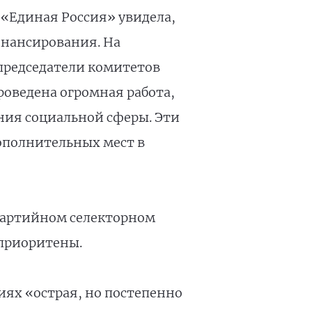
 «Единая Россия» увидела,
инансирования. На
 председатели комитетов
роведена огромная работа,
ния социальной сферы. Эти
ополнительных мест в
епартийном селекторном
 приоритены.
иях «острая, но постепенно