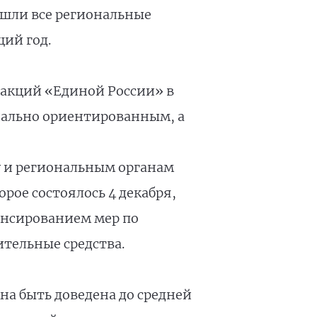
шли все региональные
щий год.
акций «Единой России» в
циально ориентированным, а
 и региональным органам
рое состоялось 4 декабря,
ансированием мер по
тельные средства.
жна быть доведена до средней