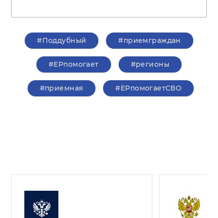
#Поддубный
#приемграждан
#ЕРпомогает
#регионы
#приемная
#ЕРпомогаетСВО