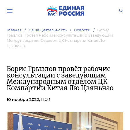
Главная
Наша Деятельность
Новости
Борис
Грызлов Провёл Рабочие Консультации С Заведующим
Международным Отделом ЦК Компартии Китая Лю
Цзяньчао
Борис Грызлов провёл рабочие
консультации с заведующим
Международным отделом ЦК
Компартии Китая Лю Цзяньчао
10 ноября 2022,
11:00