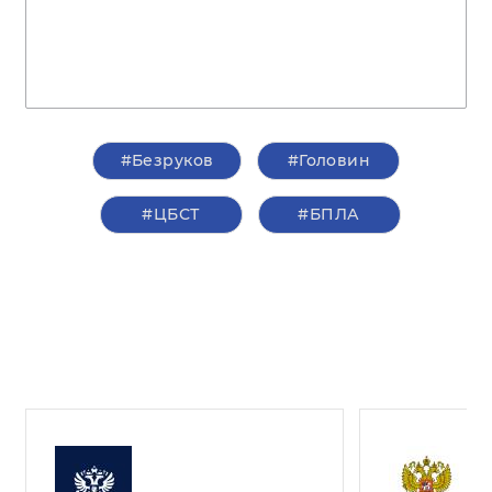
#Безруков
#Головин
#ЦБСТ
#БПЛА