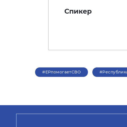
Спикер
#ЕРпомогаетСВО
#Республик