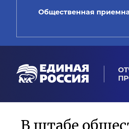
Общественная приемн
ОТ
ПР
В штабе обще