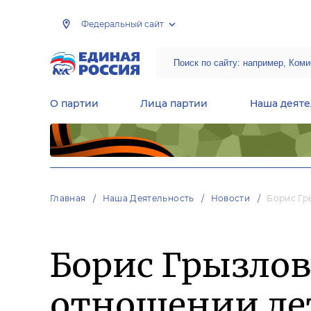
Федеральный сайт
О партии
Лица партии
Наша деяте
Центральная общественная приемная Председателя партии «Единая Россия»
Народная программа «Единой России»
Региональные общ
Руководящий состав Межрегиональных координационных советов
Центральная контрольная комиссия партии
Главная
Наша Деятельность
Новости
Борис Гр
Борис Грызлов
отношении дет