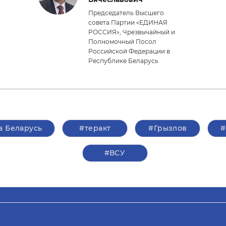
Председатель Высшего
совета Партии «ЕДИНАЯ
РОССИЯ», Чрезвычайный и
Полномочный Посол
Российской Федерации в
Республике Беларусь
а Беларусь
#теракт
#Грызлов
#
#ВСУ