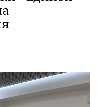
ла
ля