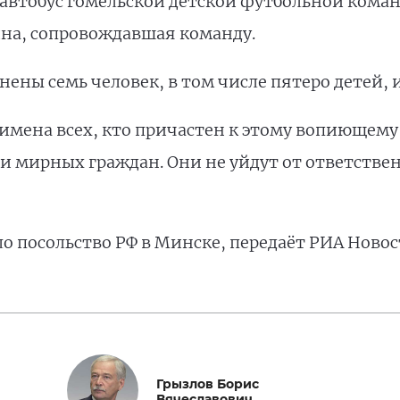
автобус гомельской детской футбольной коман
щина, сопровождавшая команду.
ены семь человек, в том числе пятеро детей,
мена всех, кто причастен к этому вопиющему 
 мирных граждан. Они не уйдут от ответстве
о посольство РФ в Минске, передаёт РИА Новос
Грызлов Борис
Вячеславович