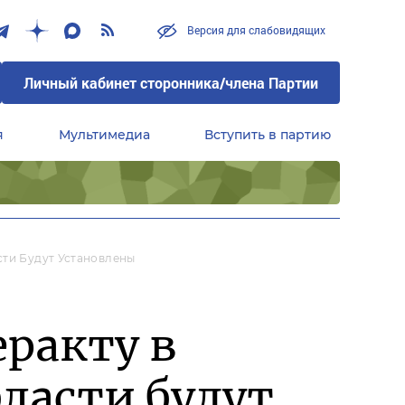
Версия для слабовидящих
Личный кабинет сторонника/члена Партии
я
Мультимедиа
Вступить в партию
Центральный совет сторонников партии «Единая Россия»
сти Будут Установлены
еракту в
ласти будут