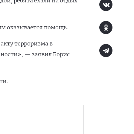
дой, ребята ехали на отдых
 им оказывается помощь.
акту терроризма в
нности», — заявил Борис
ти.