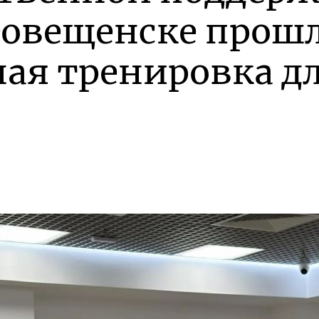
говещенске прош
ая тренировка д