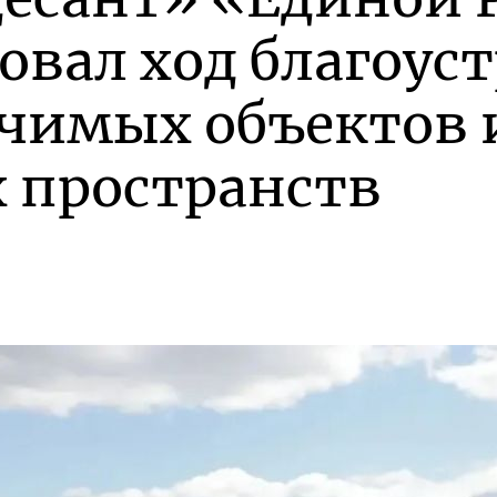
вал ход благоус
ачимых объектов 
 пространств