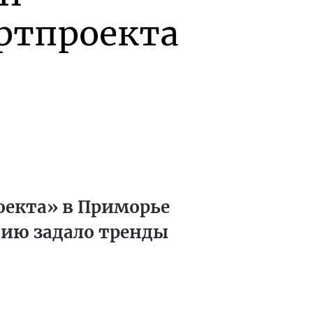
ртпроекта
оекта» в Приморье
нию задало тренды