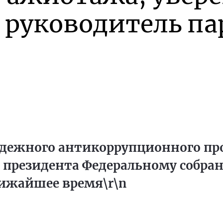
 руководитель па
дежного антикоррупционного пр
е президента Федеральному собра
лижайшее время\r\n