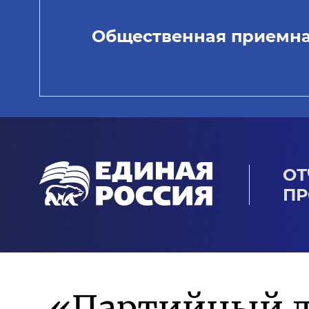
Общественная приемн
ОТ
ПР
«Партийный д