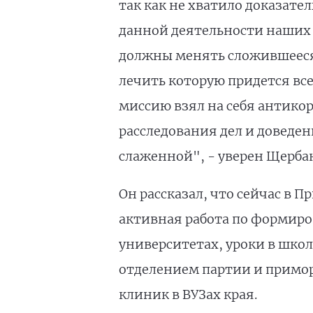
так как не хватило доказате
данной деятельности наших 
должны менять сложившееся 
лечить которую придется вс
миссию взял на себя антико
расследования дел и доведени
слаженной", - уверен Щербак
Он рассказал, что сейчас в
активная работа по формир
университетах, уроки в шко
отделением партии и примо
клиник в ВУЗах края.