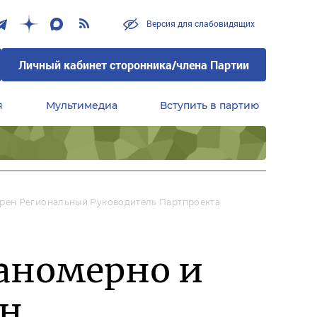
Версия для слабовидящих
Личный кабинет сторонника/члена Партии
я
Мультимедиа
Вступить в партию
Центральный совет сторонников партии «Единая Россия»
рен Региональный Руководитель Партпроекта
ланомерно и
ен