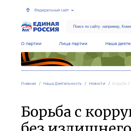
Федеральный сайт
О партии
Лица партии
Наша деяте
Центральная общественная приемная Председателя партии «Единая Россия»
Народная программа «Единой России»
Региональные общ
Руководящий состав Межрегиональных координационных советов
Центральная контрольная комиссия партии
Главная
Наша Деятельность
Новости
Борьба С
Борьба с корр
без излишнего