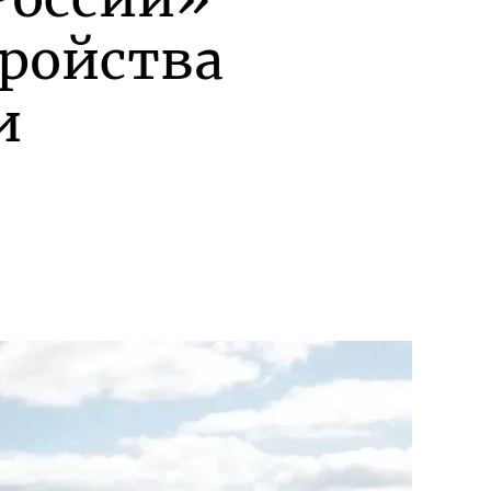
тройства
и