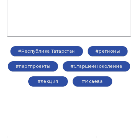
#Республика Татарстан
#регионы
#партпроекты
#СтаршееПоколение
#лекция
#Исаева