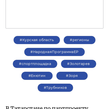
#Курская область
#регионы
#НароднаяПрограммаЕР
#спортплощадка
#Золотарев
#Енютин
#Зоря
#Трубников
В Татарстане по партпроекту