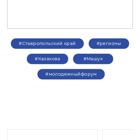
#Ставропольский край
#регионы
#Казакова
#Машук
#молодежныйфорум