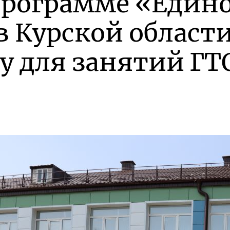
программе «Един
в Курской област
у для занятий ГТ