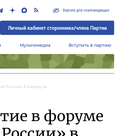
Версия для слабовидящих
Личный кабинет сторонника/члена Партии
я
Мультимедиа
Вступить в партию
Центральный совет сторонников партии «Единая Россия»
ой России» В Барнауле
стие в форуме
России» в