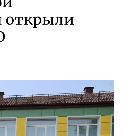
ой
и открыли
О