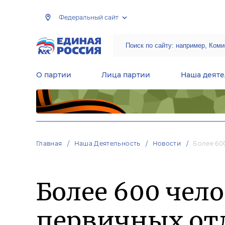
Федеральный сайт
О партии
Лица партии
Наша деяте
Центральная общественная приемная Председателя партии «Единая Россия»
Народная программа «Единой России»
Региональные общ
Руководящий состав Межрегиональных координационных советов
Центральная контрольная комиссия партии
Главная
Наша Деятельность
Новости
Более 60
Более 600 чел
первичных от