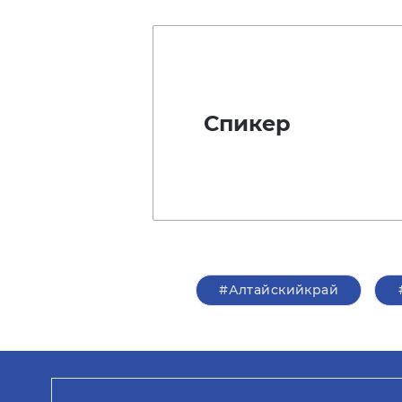
Спикер
#Алтайскийкрай