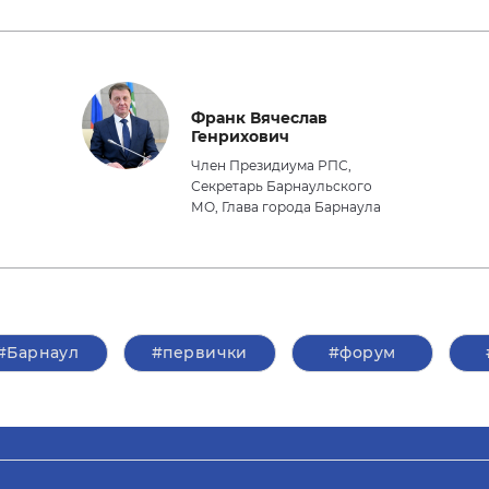
Франк Вячеслав
Генрихович
Член Президиума РПС,
Секретарь Барнаульского
МО, Глава города Барнаула
#Барнаул
#первички
#форум