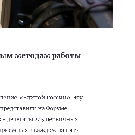
вым методам работы
ление «Единой России». Эту
 представили на Форуме
к - делегаты 245 первичных
 приёмных в каждом из пяти