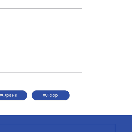
#Франк
#Лоор