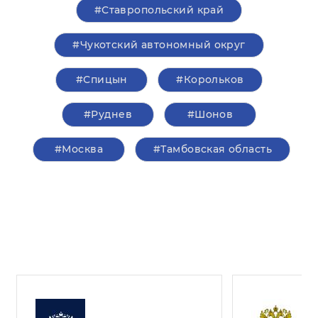
#Ставропольский край
#Чукотский автономный округ
#Спицын
#Корольков
#Руднев
#Шонов
#Москва
#Тамбовская область