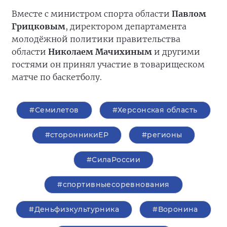
Вместе с министром спорта области
Павлом
Грицковым
, директором департамента
молодёжной политики правительства
области
Николаем Мачихиным
и другими
гостями он принял участие в товарищеском
матче по баскетболу.
#Семилетов
#Херсонская область
#сторонникиЕР
#регионы
#СилаРоссии
#спортивныесоревнования
#Деньфизкультурника
#Воронина