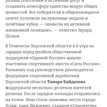
разных поколений в активный досуг и
создавать атмосферу единства вокруг общих
ценностей. Все победители в общекомандном
зачете получили заслуженные медали и
почётные кубки — символы их активной
жизненной позиции», — отметил Эдуард
Шонов.
В Геническе Херсонской области в 8 утра на
зарядку перед штабом общественной
поддержки «Единой России» вышли
участники спортивного квеста «Сила России».
Разминку под руководством руководителя
федерации спортивной акробатики
Херсонской области
Тамара Кайдалова
п
оддержали несколько десятков жителей
региона. После зарядки команды отправились
на точки. Ими стали знаковые места города:
Пляж, парк Шевченко, стадион «Строитель».