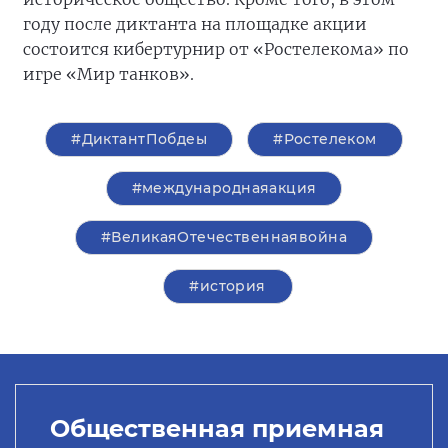
году после диктанта на площадке акции
состоится кибертурнир от «Ростелекома» по
игре «Мир танков».
#ДиктантПобдеы
#Ростелеком
#международнаяакция
#ВеликаяОтечественнаявойна
#история
Общественная приемная