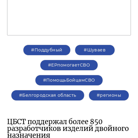
#Поддубный
#Шуваев
#ЕРпомогаетСВО
#ПомощьБойцамСВО
#Белгородская область
#регионы
ЦБСТ поддержал более 850
разработчиков изделий двойного
назначения