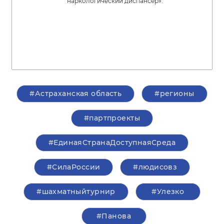
наркологический диспансер».
#Астраханская область
#регионы
#партпроекты
#ЕдинаяСтранаДоступнаяСреда
#СилаРоссии
#людисовз
#шахматныйтурнир
#Улезко
#Панова