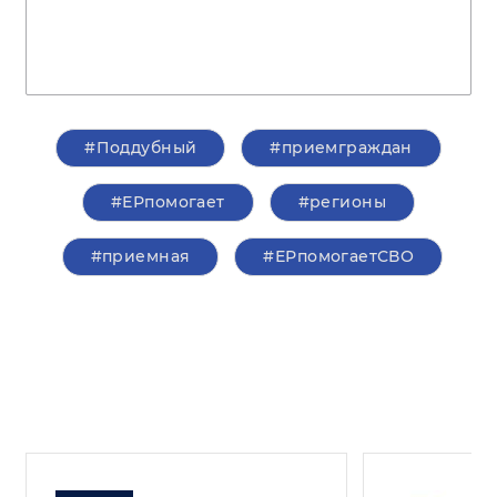
#Поддубный
#приемграждан
#ЕРпомогает
#регионы
#приемная
#ЕРпомогаетСВО