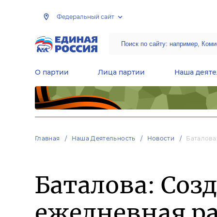
Федеральный сайт
О партии
Лица партии
Наша деяте
Центральная общественная приемная Председателя партии «Единая Россия»
Народная программа «Единой России»
Региональные общ
Руководящий состав Межрегиональных координационных советов
Центральная контрольная комиссия партии
Главная
Наша Деятельность
Новости
Баталова
Баталова: Соз
ежедневная ра