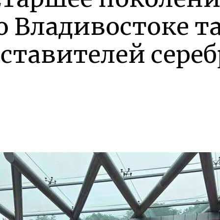
о Владивостоке 
дставителей сере