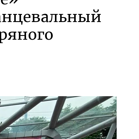
танцевальный
бряного