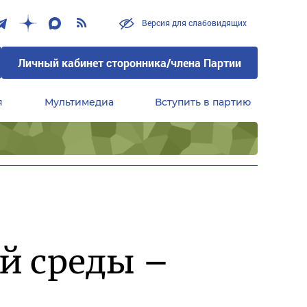
Версия для слабовидящих
Личный кабинет сторонника/члена Партии
я
Мультимедиа
Вступить в партию
Центральный совет сторонников партии «Единая Россия»
й среды –