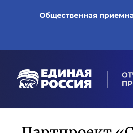
Общественная приемн
ОТ
ПР
Партпроект «