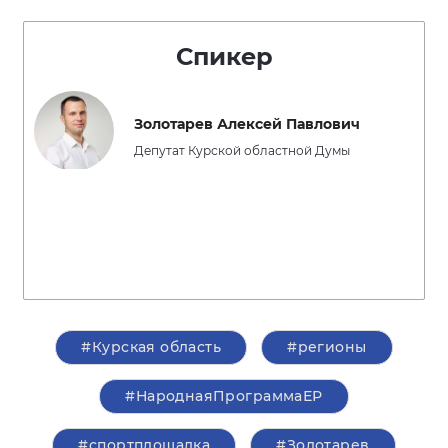
Спикер
Золотарев Алексей Павлович
Депутат Курской областной Думы
#Курская область
#регионы
#НароднаяПрограммаЕР
#спортплощадка
#Золотарев